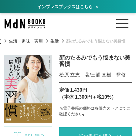
インプレスブックスはこちら
››
生活・趣味・実用
生活
顔のたるみでもう悩まない美習慣
顔のたるみでもう悩まない美
習慣
松原 立恵 著/三浦 直樹 監修
定価 1,430円
（本体 1,300円＋税10%）
※電子書籍の価格は各販売ストアにてご
確認ください｡