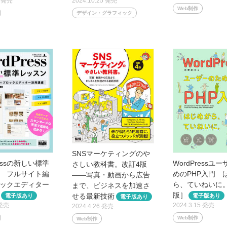
2024.10.25 発売
1 発売
Web制作
デザイン・グラフィック
SNSマーケティングのや
ressの新しい標準
WordPressユ
さしい教科書。改訂4版
 フルサイト編
めのPHP入門 
——写真・動画から広告
ックエディター
ら、ていねいに
まで、ビジネスを加速さ
版］
せる最新技術
 発売
2024.3.15 発売
2024.4.26 発売
Web制作
Web制作