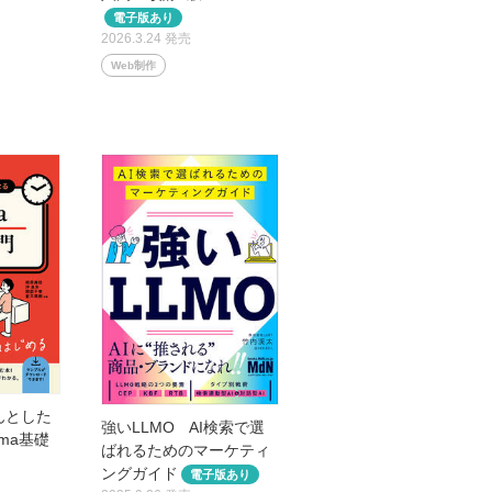
2026.3.24 発売
Web制作
んとした
強いLLMO AI検索で選
ma基礎
ばれるためのマーケティ
ングガイド