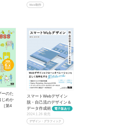
Web制作
ーザーのた
スマートWebデザイン
はじめか
脱・自己流のデザイン＆
。［第4
データ作成術
2024.1.26 発売
デザイン・グラフィック