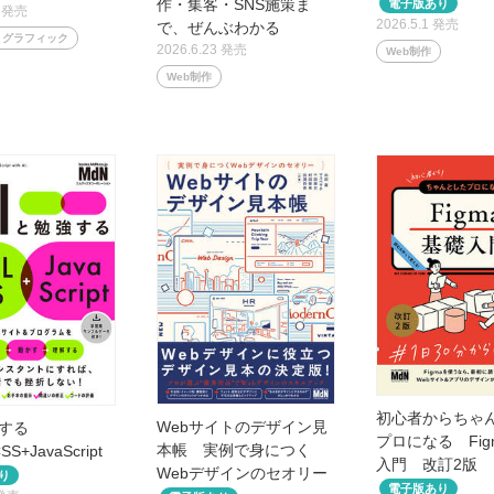
作・集客・SNS施策ま
0 発売
2026.5.1 発売
で、ぜんぶわかる
・グラフィック
2026.6.23 発売
Web制作
Web制作
初心者からちゃ
Webサイトのデザイン見
強する
プロになる Fig
本帳 実例で身につく
S+JavaScript
入門 改訂2版
Webデザインのセオリー