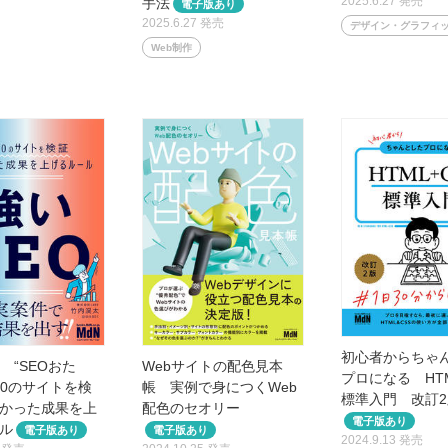
2025.6.27 発売
手法
2025.6.27 発売
デザイン・グラフィ
Web制作
初心者からちゃ
Webサイトの配色見本
 “SEOおた
プロになる HTM
帳 実例で身につくWeb
000のサイトを検
標準入門 改訂2
配色のセオリー
かった成果を上
ル
2024.9.13 発売