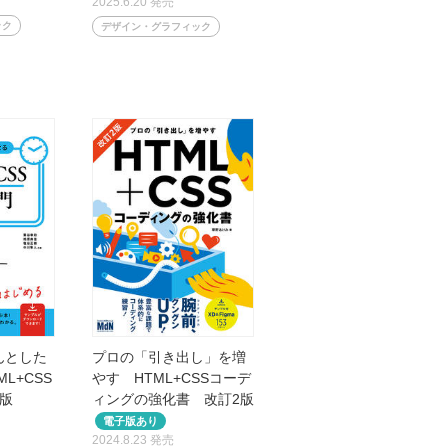
2025.6.20 発売
ック
デザイン・グラフィック
んとした
プロの「引き出し」を増
L+CSS
やす HTML+CSSコーデ
版
ィングの強化書 改訂2版
2024.8.23 発売