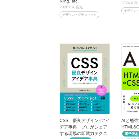
Kling, etc.
2026.6.3
2026.8.4 発売
デザイン
デザイン・グラフィック
CSS 優良デザイン×アイ
AIと勉
デア事典 プロがシェア
HTML&CS
する現場の即戦力テクニ