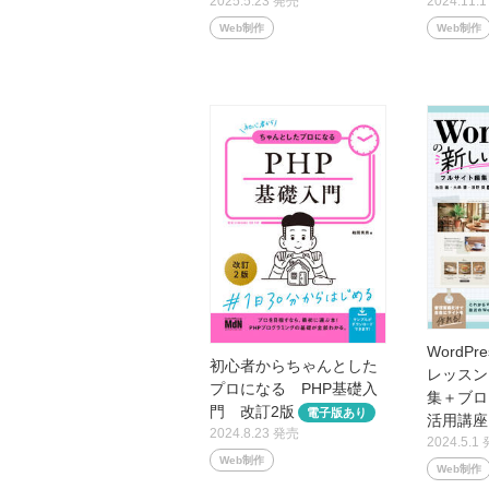
2025.5.23 発売
2024.11.
Web制作
Web制作
WordP
初心者からちゃんとした
レッスン
プロになる PHP基礎入
集＋ブロ
門 改訂2版
活用講座
2024.8.23 発売
2024.5.1
Web制作
Web制作