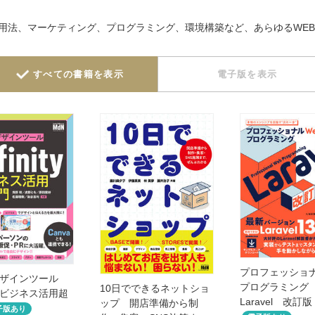
活用法、マーケティング、プログラミング、環境構築など、あらゆるWE
すべての書籍を表示
電子版を表示
プロフェッショナ
ザインツール
プログラミン
10日でできるネットショ
ity ビジネス活用超
Laravel 改訂版
ップ 開店準備から制