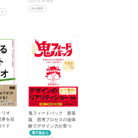
2025.9.26 発売
Web制作
ック
フォリオ
鬼フィードバック 新装
業界を目
版 思考プロセスの追体
ガイド
験でデザイン力が育つ