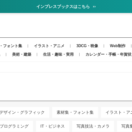
インプレスブックスはこちら
››
・フォント集
イラスト・アニメ
3DCG・映像
Web制作
集
美術・建築
生活・趣味・実用
カレンダー・手帳・年賀状
デザイン・グラフィック
素材集・フォント集
イラスト・ア
プログラミング
IT・ビジネス
写真技法・カメラ
写真