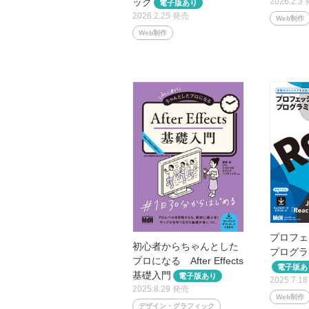
ック
2026.2.3
2026.2.25 発売
Web制作
Web制作
プロフェ
初心者からちゃんとした
プログラ
プロになる After Effects
基礎入門
2025.7.1
2025.8.29 発売
Web制作
デザイン・グラフィック