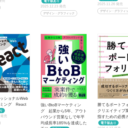
 発売
2025.11.26 発売
2025.12.23 発売
デザイン・グラフィ
デザイン・グラフィック
ッショナルWeb
ミング React
勝てるポート
強いBtoBマーケティン
クリエイティブ
グ 起業から5年、アウト
8 発売
指すための必携
バウンド営業なしで年平
均成長率185%を達成した