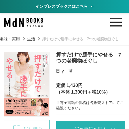
インプレスブックスはこちら
››
趣味・実用
生活
押すだけで勝手にやせる 7つの老廃物ほぐし
押すだけで勝手にやせる 7
つの老廃物ほぐし
Elly 著
定価 1,430円
（本体 1,300円＋税10%）
※電子書籍の価格は各販売ストアにてご
確認ください｡