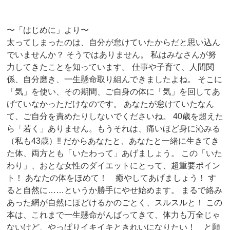
〜「はじめに」より〜
太ってしまったのは、自分が怠けていたからだと思い込ん
でいませんか？ そうではありません。 私はみなさんが努
力してきたことを知っています。 仕事や子育て、人間関
係、自分磨き、一生懸命取り組んできましたよね。 そこに
「気」を使い、その期間、ご自身の体に「気」を回してあ
げていなかっただけなのです。 あなたが怠けていたなん
て、ご自分を責めたりしないでくださいね。 40歳を超えた
ら「若く」ありません。もうそれは、痛いほど身に沁みる
（私も43歳）‼ だからあなたと、あなたと一緒に生きてき
た体、両方とも「いたわって」あげましょう。 この「いた
わり」、おとな女性のダイエットにとって、超重要ポイン
ト！ あなたの体をほめて！ 癒やしてあげましょう！ す
ると自然に……というか勝手にやせ始めます。 まるで絡み
あった網が自然にほどけるかのごとく、スルスルと！ この
本は、これまで一生懸命がんばってきて、体力も万全じゃ
ないけど、やっぱりイキイキときれいになりたい！ と願