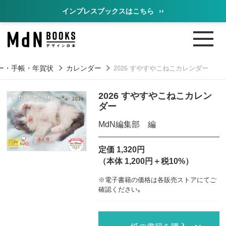
インプレスブックスはこちら
››
ー・手帳・年賀状
カレンダー
2026 すやすやこねこカレンダー
2026 すやすやこねこカレン
ダー
MdN編集部 編
定価 1,320円
（本体 1,200円＋税10%）
※電子書籍の価格は各販売ストアにてご
確認ください｡