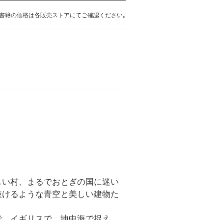
書籍の価格は各販売ストアにてご確認ください｡
しい村、まるでおとぎの国に迷い
抜けるような青空と美しい建物た
で、イギリスで、地中海で捉え