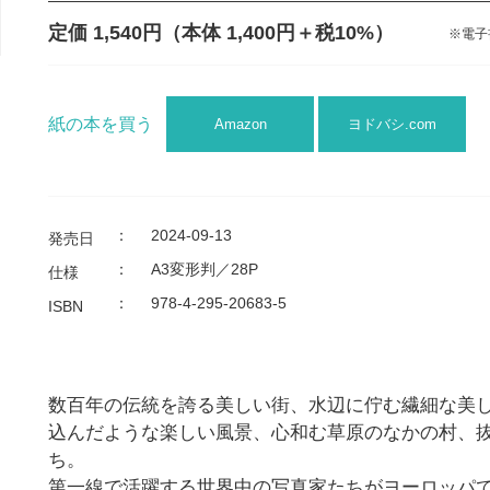
定価 1,540円
（本体 1,400円＋税10%）
※電子
紙の本を買う
Amazon
ヨドバシ.com
：
2024-09-13
発売日
：
A3変形判／28P
仕様
：
978-4-295-20683-5
ISBN
数百年の伝統を誇る美しい街、水辺に佇む繊細な美
込んだような楽しい風景、心和む草原のなかの村、
ち。
第一線で活躍する世界中の写真家たちがヨーロッパ