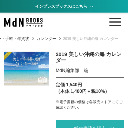
インプレスブックスはこちら
››
ー・手帳・年賀状
カレンダー
2019 美しい沖縄の海 カレンダー
2019 美しい沖縄の海 カレン
ダー
MdN編集部 編
定価 1,540円
（本体 1,400円＋税10%）
※電子書籍の価格は各販売ストアにてご
確認ください｡