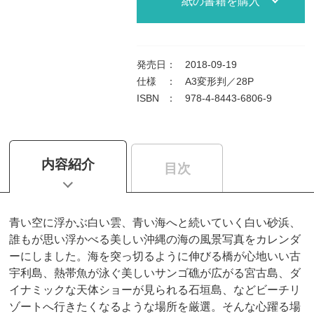
紙の書籍を購入
発売日
：
2018-09-19
仕様
：
A3変形判／28P
ISBN
：
978-4-8443-6806-9
内容紹介
目次
青い空に浮かぶ白い雲、青い海へと続いていく白い砂浜、
誰もが思い浮かべる美しい沖縄の海の風景写真をカレンダ
ーにしました。海を突っ切るように伸びる橋が心地いい古
宇利島、熱帯魚が泳ぐ美しいサンゴ礁が広がる宮古島、ダ
イナミックな天体ショーが見られる石垣島、などビーチリ
ゾートへ行きたくなるような場所を厳選。そんな心躍る場