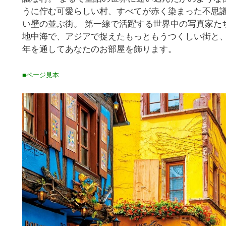
うに佇む可愛らしい村、すべてが赤く染まった不思
い壁の並ぶ街。 第一線で活躍する世界中の写真家た
地中海で、アジアで捉えたもっともうつくしい街と
年を通してあなたのお部屋を飾ります。
■ページ見本