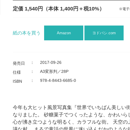
定価 1,540円
（本体 1,400円＋税10%）
※電子
紙の本を買う
Amazon
ヨドバシ.com
：
2017-09-26
発売日
：
A3変形判／28P
仕様
：
978-4-8443-6685-0
ISBN
今年も大ヒット風景写真集『世界でいちばん美しい
なりました。 砂糖菓子でつくったような、かわいら
心が沸き立つような明るく、カラフルな街。 天空の
議な村。 まるで童話の世界に迷い込んだかのような