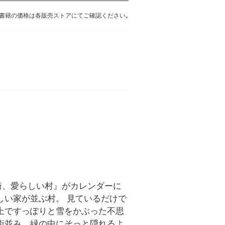
書籍の価格は各販売ストアにてご確認ください｡
街、愛らしい村』がカレンダーに
しい家が並ぶ村。 見ているだけで
上ですっぽりと雪をかぶった不思
街並み、緑の中にそっと隠れるよ