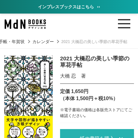
インプレスブックスはこちら
››
手帳・年賀状
カレンダー
2021 大橋忍の美しい季節の草花手帖
2021 大橋忍の美しい季節の
草花手帖
大橋 忍 著
定価 1,650円
（本体 1,500円＋税10%）
※電子書籍の価格は各販売ストアにてご
確認ください｡