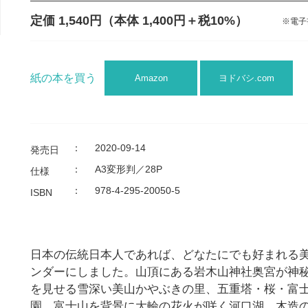
定価 1,540円
（本体 1,400円＋税10%）
※電子
紙の本を買う
Amazon
ヨドバシ.com
：
2020-09-14
発売日
：
A3変形判／28P
仕様
：
978-4-295-20050-5
ISBN
日本の伝統日本人であれば、どなたにでも好まれる
ンダーにしました。山頂にある岩木山神社奥宮が神
を見せる雪深い美山かやぶきの里、五重塔・桜・富
園、富士山を背景に大輪の花火が咲く河口湖、木造