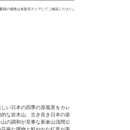
書籍の価格は各販売ストアにてご確認ください｡
美しい日本の四季の原風景をカレ
秘的な岩木山、古き良き日本の姿
士山の調和が見事な新倉山浅間公
の荘厳な建物と鮮やかな紅葉が美