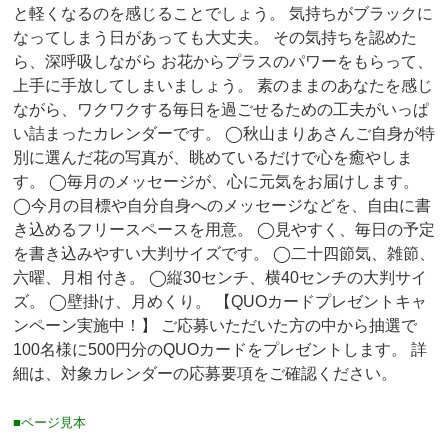
と軽くなるのを感じることでしょう。 気持ちがブラックに
なってしまう日があっても大丈夫。 その気持ちを認めた
ら、深呼吸しながら お花からプラスのパワーをもらって、
上手に手放してしまいましょう。 素のままのあなたを感じ
ながら、ワクワクする毎日を過ごせるための工夫がいっぱ
い詰まったカレンダーです。 ◯秋山まりあさんご自身が特
別に選んだ花の写真が、眺めているだけで心を癒やしま
す。 ◯毎月のメッセージが、心に元気をお届けします。
◯今月の目標や自分自身へのメッセージなどを、自由に書
き込めるフリースペースを用意。 ◯見やすく、毎日の予定
を書き込みやすい大判サイズです。 ◯二十四節気、雑節、
六曜、月相 付き。 ◯縦30センチ、横40センチの大判サイ
ズ。 ◯壁掛け、月めくり。 【QUOカードプレゼントキャ
ンペーン実施中！】 ご応募いただいた方の中から抽選で
100名様に500円分のQUOカードをプレゼントします。 詳
細は、対象カレンダーの応募要項をご確認ください。
■ページ見本