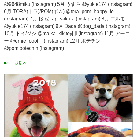
@9648miku (Instagram) 5月 うずら @yukie174 (Instagram)
6月 TORA(トラ)/POM(ポム) @tora_pom_happylife
(Instagram) 7月 桜 @capt.sakura (Instagram) 8月 エルモ
@yukie174 (Instagram) 9月 Dada @dog_dada (Instagram)
10月 トイ/ジジ @maika_kikitoyjiji (Instagram) 11月 アーニ
ー @ernie_pooh_ (Instagram) 12月 ポテチン
@pom.potechin (Instagram)
■ページ見本