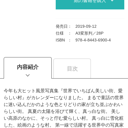
紙の書籍を購入
発売日
：
2019-09-12
仕様
：
A3変形判／28P
ISBN
：
978-4-8443-6900-4
内容紹介
目次
今年も大ヒット風景写真集『世界でいちばん美しい街、愛
らしい村』がカレンダーになりました。 まるで童話の世界
に迷い込んだかのような色とりどりの家が立ち並ぶかわい
らしい街。 真夏の太陽を浴びて輝く、真っ白な街。 美し
い高原のなかに、そっと佇む愛らしい村。 真っ白に雪化粧
した、絵画のような村。 第一線で活躍する世界中の写真家