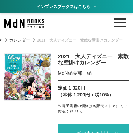
インプレスブックスはこちら
››
状
カレンダー
2021 大人ディズニー 素敵な壁掛けカレンダー
2021 大人ディズニー 素敵
な壁掛けカレンダー
MdN編集部 編
定価 1,320円
（本体 1,200円＋税10%）
※電子書籍の価格は各販売ストアにてご
確認ください｡