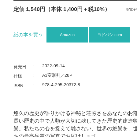
定価 1,540円
（本体 1,400円＋税10%）
※電子
紙の本を買う
Amazon
ヨドバシ.com
：
2022-09-14
発売日
：
A3変形判／28P
仕様
：
978-4-295-20372-8
ISBN
悠久の歴史が語りかける神秘と荘厳さをあなたのお
長い歴史の中で人類が大切に残してきた歴史的建造
景。私たちの心を捉えて離さない、世界の絶景を、
ちの最高品質の写真でお届けします。