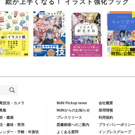
絵が上手くなる！ イラスト強化ブック
真技法・カメラ
MdN Pickup news
会社概要
真集
MdNからのお知らせ
採用情報
術・建築
プレスリリース
利用規約
活・趣味・実用
図書館様へのご案内
プライバシーポリシー
レンダー・手帳・年賀状
よくある質問
インプレスグループ