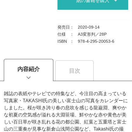
紙の書籍を購入
発売日
：
2020-09-14
仕様
：
A3変形判／28P
ISBN
：
978-4-295-20053-6
内容紹介
目次
雑誌の表紙やテレビでの特集など、今注目の高まっている
写真家・TAKASHI氏の美しい富士山の写真をカレンダーに
しました。桜が咲き誇り春の息吹を感じる龍巌淵、爽やか
な初夏の空気感が溢れる大淵笹場、鮮やかな赤や黄色が美
しい百日草が咲き乱れる花の都公園、紅葉と五重塔と富士
山の三重奏が見事な新倉山浅間公園など、Takashi氏の撮