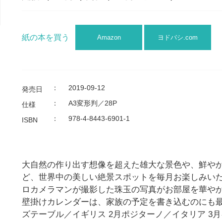
紙の本を買う
Amazon
ヨドバシ.com
：
2019-09-12
発売日
：
A3変形判／28P
仕様
：
978-4-8443-6901-1
ISBN
大自然の作り出す想像を超えた雄大な景色や、鮮や
ど、世界中の美しい絶景スポットを毎月お楽しみい
ロカメラマンが撮影した珠玉の写真がお部屋を華やか
壁掛けカレンダーは、家族の予定を書き込むのにも最
ズテーブル／イギリス 2月ポジターノ／イタリア 3