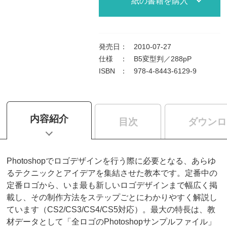
紙の書籍を購入
発売日
：
2010-07-27
仕様
：
B5変型判／288pP
ISBN
：
978-4-8443-6129-9
内容紹介
目次
ダウンロ
Photoshopでロゴデザインを行う際に必要となる、あらゆ
るテクニックとアイデアを集結させた教本です。定番中の
定番ロゴから、いま最も新しいロゴデザインまで幅広く掲
載し、その制作方法をステップごとにわかりやすく解説し
ています（CS2/CS3/CS4/CS5対応）。最大の特長は、教
材データとして「全ロゴのPhotoshopサンプルファイル」