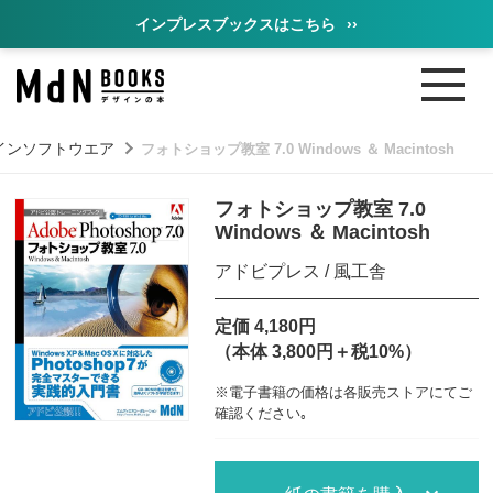
インプレスブックスはこちら
››
インソフトウエア
フォトショップ教室 7.0 Windows ＆ Macintosh
フォトショップ教室 7.0
Windows ＆ Macintosh
アドビプレス / 風工舎
定価 4,180円
（本体 3,800円＋税10%）
※電子書籍の価格は各販売ストアにてご
確認ください｡