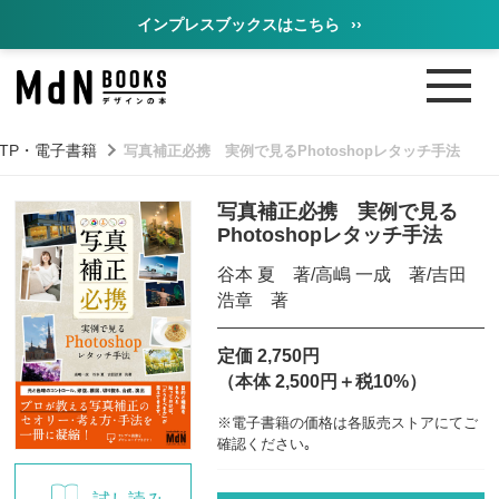
インプレスブックスはこちら
››
DTP・電子書籍
写真補正必携 実例で見るPhotoshopレタッチ手法
写真補正必携 実例で見る
Photoshopレタッチ手法
谷本 夏 著/高嶋 一成 著/吉田
浩章 著
定価 2,750円
（本体 2,500円＋税10%）
※電子書籍の価格は各販売ストアにてご
確認ください｡