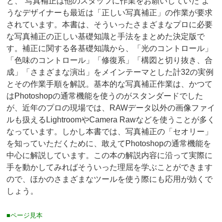
と、“写真補正は他のスタッフに作業をお願いしていた”よ
うなデザイナーも最近は「正しい写真補正」の作業が要求
されています。本書は、そういったさまざまなプロに必要
な写真補正の正しい基礎知識と手法をまとめた決定版で
す。補正に関する各基礎知識から、「光のコントロール」
「色味のコントロール」「修復系」「構図と切り抜き、合
成」「さまざまな演出」をメインテーマとした計32の実例
とその作業手順を解説。基本的な写真補正作業は、かつて
はPhotoshopの通常機能を使うのがスタンダードでした
が、近年のプロの現場では、RAWデータ以外の画像ファイ
ルも扱えるLightroomやCamera Rawなどを使うことが多く
なっています。しかし本書では、写真補正の「セオリー」
を知っていただくために、敢えてPhotoshopの通常機能を
中心に解説しています。この本の解説内容に沿って実際に
手を動かしてみればそういった理屈を学ぶことができます
ので、ほかのさまざまなツールを使う際にも応用が効くで
しょう。
■ページ見本