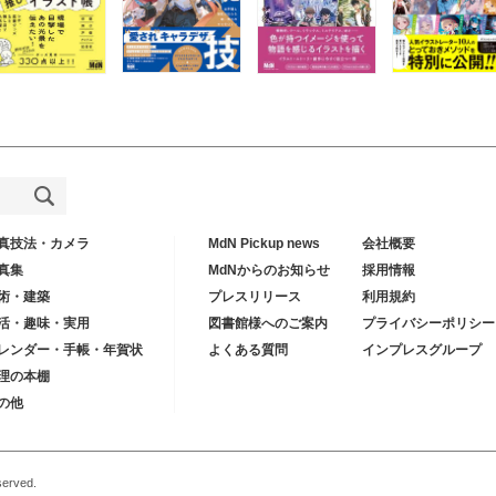
真技法・カメラ
MdN Pickup news
会社概要
真集
MdNからのお知らせ
採用情報
術・建築
プレスリリース
利用規約
活・趣味・実用
図書館様へのご案内
プライバシーポリシー
レンダー・手帳・年賀状
よくある質問
インプレスグループ
理の本棚
の他
served.