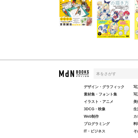
デザイン・グラフィック
写
素材集・フォント集
写
イラスト・アニメ
美
3DCG・映像
生
Web制作
カ
プログラミング
料
IT・ビジネス
そ