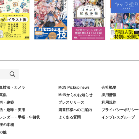
真技法・カメラ
MdN Pickup news
会社概要
真集
MdNからのお知らせ
採用情報
術・建築
プレスリリース
利用規約
活・趣味・実用
図書館様へのご案内
プライバシーポリシー
レンダー・手帳・年賀状
よくある質問
インプレスグループ
理の本棚
の他