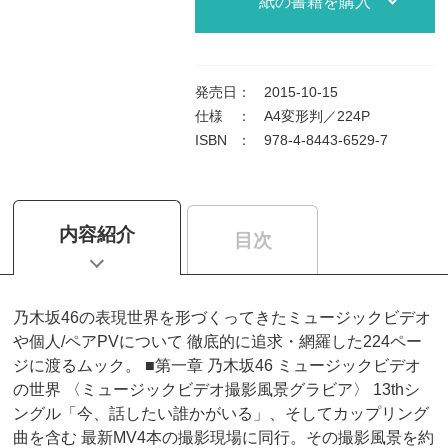
紙の書籍を購入
発売日
：
2015-10-15
仕様
：
A4変形判／224P
ISBN
：
978-4-8443-6529-7
内容紹介
目次
乃木坂46の表現世界を形づくってきたミュージックビデオ
や個人/ペアPVについて 徹底的に追求・網羅した224ペー
ジに渡るムック。 ■第一章 乃木坂46 ミュージックビデオ
の世界 〈ミュージックビデオ撮影風景グラビア〉 13thシ
ングル「今、話したい誰かがいる」、そしてカップリング
曲を含む 最新MV4本の撮影現場に同行。その撮影風景を約