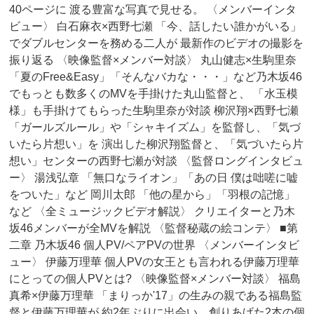
40ページに 渡る豊富な写真で見せる。 〈メンバーインタ
ビュー〉 白石麻衣×西野七瀬 「今、話したい誰かがいる」
でダブルセンターを務める二人が 最新作のビデオの撮影を
振り返る 〈映像監督×メンバー対談〉 丸山健志×生駒里奈
「夏のFree&Easy」「そんなバカな・・・」など乃木坂46
でもっとも数多くのMVを手掛けた丸山監督と、 「水玉模
様」も手掛けてもらった生駒里奈が対談 柳沢翔×西野七瀬
「ガールズルール」や「シャキイズム」を監督し、「気づ
いたら片想い」を 演出した柳沢翔監督と、「気づいたら片
想い」センターの西野七瀬が対談 〈監督ロングインタビュ
ー〉 湯浅弘章 「無口なライオン」「あの日 僕は咄嗟に嘘
をついた」など 岡川太郎 「他の星から」「羽根の記憶」
など 〈全ミュージックビデオ解説〉 クリエイターと乃木
坂46メンバーが全MVを解説 〈監督秘蔵の絵コンテ〉 ■第
二章 乃木坂46 個人PV/ペアPVの世界 〈メンバーインタビ
ュー〉 伊藤万理華 個人PVの女王とも言われる伊藤万理華
にとっての個人PVとは? 〈映像監督×メンバー対談〉 福島
真希×伊藤万理華 「まりっか'17」の生みの親である福島監
督と伊藤万理華が 約2年ぶりに出会い、創りあげた2本の個