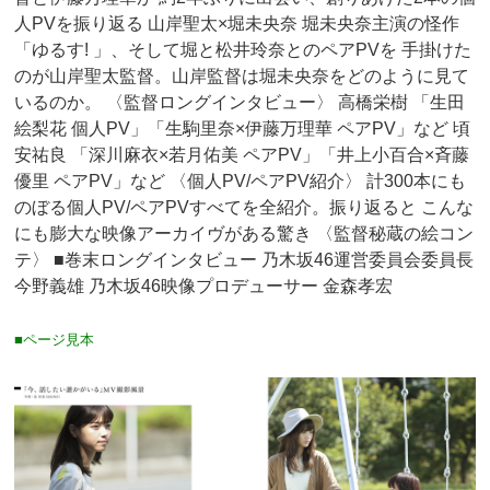
人PVを振り返る 山岸聖太×堀未央奈 堀未央奈主演の怪作
「ゆるす! 」、そして堀と松井玲奈とのペアPVを 手掛けた
のが山岸聖太監督。山岸監督は堀未央奈をどのように見て
いるのか。 〈監督ロングインタビュー〉 高橋栄樹 「生田
絵梨花 個人PV」「生駒里奈×伊藤万理華 ペアPV」など 頃
安祐良 「深川麻衣×若月佑美 ペアPV」「井上小百合×斉藤
優里 ペアPV」など 〈個人PV/ペアPV紹介〉 計300本にも
のぼる個人PV/ペアPVすべてを全紹介。振り返ると こんな
にも膨大な映像アーカイヴがある驚き 〈監督秘蔵の絵コン
テ〉 ■巻末ロングインタビュー 乃木坂46運営委員会委員長
今野義雄 乃木坂46映像プロデューサー 金森孝宏
■ページ見本