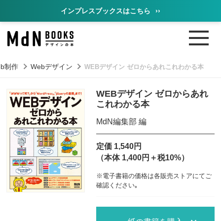
インプレスブックスはこちら
››
eb制作
Webデザイン
WEBデザイン ゼロからあれこれわかる本
WEBデザイン ゼロからあれ
これわかる本
MdN編集部 編
定価 1,540円
（本体 1,400円＋税10%）
※電子書籍の価格は各販売ストアにてご
確認ください｡