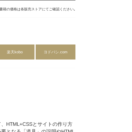
書籍の価格は各販売ストアにてご確認ください｡
楽天kobo
ヨドバシ.com
HTML+CSSとサイトの作り方
要となる「道具」の説明やHTML