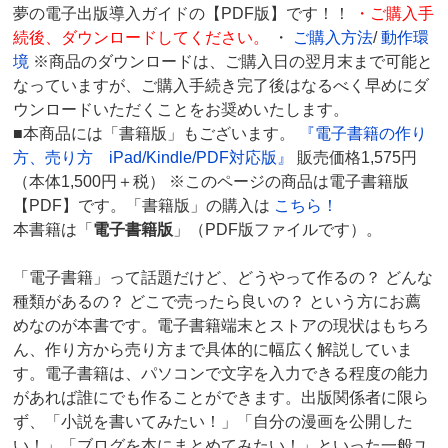
夢の電子出版導入ガイドの【PDF版】です！！
・ご購入手
続後、ダウンロードしてください。
・
ご購入方法
/
動作環
境
※商品のダウンロードは、ご購入日の翌月末まで可能と
なっていますが、ご購入手続き完了後はなるべく早めにダ
ウンロードいただくことをお奨めいたします。
■本商品には「書籍版」もございます。
『電子書籍の作り
方、売り方 iPad/Kindle/PDF対応版』
販売価格1,575円
（本体1,500円＋税） ※このページの商品は電子書籍版
【PDF】です。「書籍版」の購入は
こちら！
本書籍は「
電子書籍版
」（PDF版ファイルです）。
「電子書籍」って話題だけど、どうやって作るの？ どんな
種類があるの？ どこで売ったら良いの？ という方にお薦
めなのが本書です。電子書籍端末とストアの現状はもちろ
ん、作り方から売り方まで具体的に幅広く解説していま
す。電子書籍は、パソコンで文字を入力できる程度の能力
があれば誰にでも作ることができます。出版関係者に限ら
ず、「小説を書いてみたい！」「自分の漫画を公開した
い！」「ブログを本にまとめてみたい！」といった一般ユ