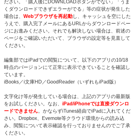
ださい。「購入後にDOWNLOADボタンがでない」「うま
くダウンロードできずエラーがでる」等の症状が発生した
場合は、
Webブラウザを再起動
し、キャッシュを空にした
うえで、購入完了メールにあるURLからダウンロードペー
ジにお進みください。それでも解決しない場合は、前述の
ページをご確認いただいて、ブラウザの設定等を見直して
ください。
編集部ではiPadでの閲覧について、以下のアプリの10/18
時点のバージョンにて正常に表示できていることを確認し
ています。
iBooks／i文庫HD／GoodReader（いずれもiPad版）
文字化け等が発生している場合は、上記のアプリの最新版
をお試しください。なお、
iPad/iPhoneでは直接ダウンロ
ードできません
。かならずiTunes経由でiPadに入れてくだ
さい。Dropbox、Evernote等クラウド環境からの読み込
み、閲覧について表示確認を行っておりませんのでご了承
ください。