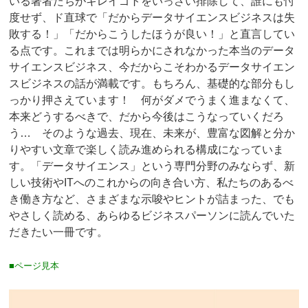
いる著者たちがキレイゴトをいっさい排除して、誰にも忖
度せず、ド直球で「だからデータサイエンスビジネスは失
敗する！」「だからこうしたほうが良い！」と直言してい
る点です。これまでは明らかにされなかった本当のデータ
サイエンスビジネス、今だからこそわかるデータサイエン
スビジネスの話が満載です。もちろん、基礎的な部分もし
っかり押さえています！ 何がダメでうまく進まなくて、
本来どうするべきで、だから今後はこうなっていくだろ
う… そのような過去、現在、未来が、豊富な図解と分か
りやすい文章で楽しく読み進められる構成になっていま
す。「データサイエンス」という専門分野のみならず、新
しい技術やITへのこれからの向き合い方、私たちのあるべ
き働き方など、さまざまな示唆やヒントが詰まった、でも
やさしく読める、あらゆるビジネスパーソンに読んでいた
だきたい一冊です。
■ページ見本