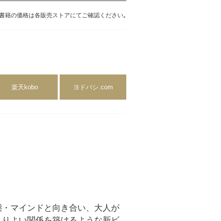
書籍の価格は各販売ストアにてご確認ください｡
楽天kobo
ヨドバシ.com
態・マインドと向き合い、大人が
よりよい関係を築けるような新ビ