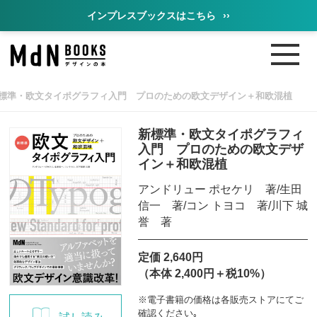
インプレスブックスはこちら
››
標準・欧文タイポグラフィ入門 プロのための欧文デザイン＋和欧混植
新標準・欧文タイポグラフィ
入門 プロのための欧文デザ
イン＋和欧混植
アンドリュー ポセケリ 著/生田
信一 著/コン トヨコ 著/川下 城
誉 著
定価 2,640円
（本体 2,400円＋税10%）
※電子書籍の価格は各販売ストアにてご
確認ください｡