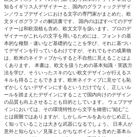
知るイギリス人デザイナーと、国内のグラフィックデザイ
ン／ウェブデザインにおける文字の専門家がまとめた、欧
文タイポグラフィの解説書です。 国内のほぼすべてのデザ
イナーは和欧混植も含め、欧文文字を扱います。プロのデ
ザイナーがこれらの文字を用いるためには、フォントの基
本的な種類・違いなど基礎的なことを学び、それに基づい
てデザインを行っているわけですが、それでもその成果物
は、欧米のネイティブからすると不自然に見えることはよ
くあります。 本書は、欧文を扱うための基本知識・実践方
法を学び、そういったスキのない欧文デザインが行えるス
キルも得ることもできます。欧米ネイティブに見せても恥
ずかしくないデザインにするというだけでなく、正しいル
ールを踏まえたデザインにすることで国内向けのデザイン
の品質も向上させることも目的としています。 ウェブデザ
インにおいては、その環境特性から文字を緻密に“組む”こ
とは困難ではありますが、しかしルールをあらかじめ正し
く知っていることは大きな武器になるでしょう。 日本人が
意外と知らない／見落としがちなポイントを含めた基本ル