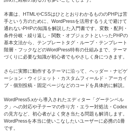
本書は、HTMLやCSSはひととおりわかるもののPHPは苦
手という方のために、WordPressを活用するうえで避けて
通れないPHPの知識を解説した入門書です。変数・配列・
条件分岐・繰り返し・関数・オブジェクトといったPHPの
基本文法から、テンプレートタグ・ループ・テンプレート
階層・フックなどのWordPress特有の仕組みまで、テーマ
づくりに必要な知識が初心者でもやさしく身につきます。
さらに実際に動作するテーマに沿って、ヘッダー・ナビゲ
ーション・ウィジェット・カスタムフィールド・アーカイ
ブ・個別投稿・固定ページなどのコードを具体的に解説。
WordPress5.xから導入されたエディター「グーテンベル
ク」への対応や子テーマの作り方・エラー対処法・Codex
の見方など、初心者がよく突き当たる問題も解消します。
WordPressを本当に使いこなしたいユーザーに必携の1冊
です。