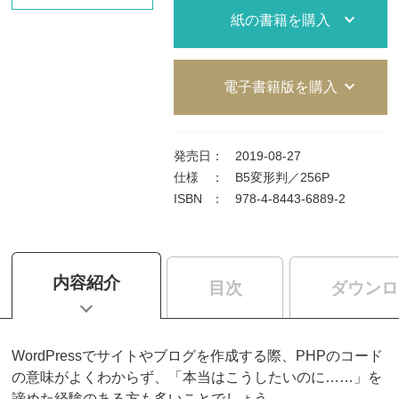
紙の書籍を購入
電子書籍版を購入
発売日
：
2019-08-27
仕様
：
B5変形判／256P
ISBN
：
978-4-8443-6889-2
内容紹介
目次
ダウンロ
WordPressでサイトやブログを作成する際、PHPのコード
の意味がよくわからず、「本当はこうしたいのに……」を
諦めた経験のある方も多いことでしょう。