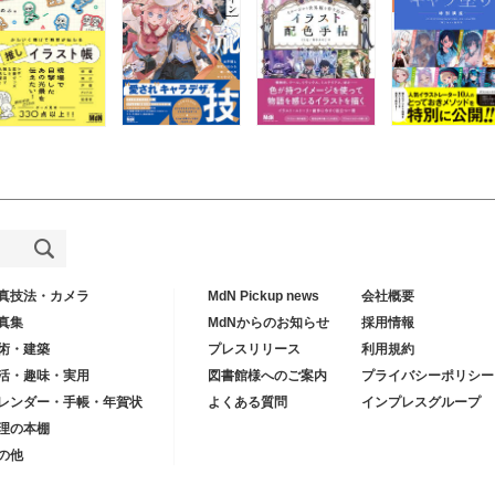
真技法・カメラ
MdN Pickup news
会社概要
真集
MdNからのお知らせ
採用情報
術・建築
プレスリリース
利用規約
活・趣味・実用
図書館様へのご案内
プライバシーポリシー
レンダー・手帳・年賀状
よくある質問
インプレスグループ
理の本棚
の他