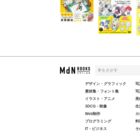
デザイン・グラフィック
写
素材集・フォント集
写
イラスト・アニメ
美
3DCG・映像
生
Web制作
カ
プログラミング
料
IT・ビジネス
そ