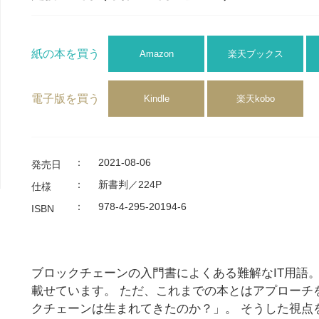
紙の本を買う
Amazon
楽天ブックス
電子版を買う
Kindle
楽天kobo
：
2021-08-06
発売日
：
新書判／224P
仕様
：
978-4-295-20194-6
ISBN
ブロックチェーンの入門書によくある難解なIT用語
載せています。 ただ、これまでの本とはアプローチ
クチェーンは生まれてきたのか？」。 そうした視点