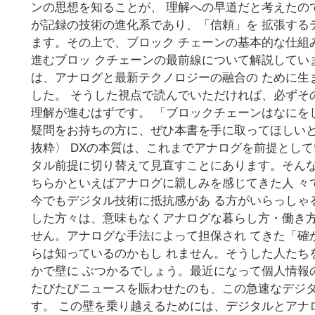
ンの思想を知ることが、 理解への早道だと考えたの
が記録の技術の進化系であり、「信頼」を 拡張する
ます。その上で、ブロック チェーンの基本的な仕組
進むブロッ クチェーンの最前線について解説してい
は、アナログと最新テクノロジーの融合の ために生
した。 そうした視点で読んでいただければ、必ずそ
理解が進むはずです。 「ブロックチェーンはなにを
疑問をお持ちの方に、ぜひ本書を手に取ってほしいと
抜粋〉 DXの本質は、これまでアナログを前提として
タル前提に切り替えて見直すことにあります。そんな
ちらかといえばアナログに親しみを感じてきた人 々
今でもデジタル技術に抵抗感があ る方がいらっしゃ
した方々は、意味もなくアナログな暮らし方・働き方
せん。アナログな手法によって担保され てきた「確
らは知っているのかもし れません。そうした人たち
かで壁に ぶつかるでしょう。最近になって個人情報
たびたびニュースを賑わせたのも、この急速なデジタ
す。 この壁を乗り越えるためには、デジタルとアナ