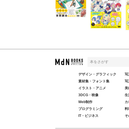
デザイン・グラフィック
写
素材集・フォント集
写
イラスト・アニメ
美
3DCG・映像
生
Web制作
カ
プログラミング
料
IT・ビジネス
そ