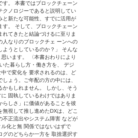
です。 本書ではブロックチェーン
テクノロジーであると説明してい
みと新たな可能性、すでに活用が
ます。 そして、ブロックチェーン
まれてきたと結論づけるに至りま
の人なりのブロックチェ ーンへの
しようとしているのか？」 そんな
思います。 〈本書おわりにより
いた暮らし方・働き方を、 デジ
中で変化を 要求されるのは、ど
でしょう。ご年配の方の中には、
るかもしれません。 しかし、そう
に 固執しているわけではありま
からしさ」に価値があることを彼
を無視して推し進めたDXは、どこ
の不正流出やシステム障害 などが
ル化と無 関係ではないはずで
ログのどちらか一方を 取捨選択す