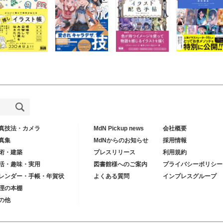
真技法・カメラ
MdN Pickup news
会社概要
真集
MdNからのお知らせ
採用情報
術・建築
プレスリリース
利用規約
活・趣味・実用
図書館様へのご案内
プライバシーポリシー
レンダー・手帳・年賀状
よくある質問
インプレスグループ
理の本棚
の他