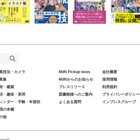
真技法・カメラ
MdN Pickup news
会社概要
真集
MdNからのお知らせ
採用情報
術・建築
プレスリリース
利用規約
活・趣味・実用
図書館様へのご案内
プライバシーポリシー
レンダー・手帳・年賀状
よくある質問
インプレスグループ
理の本棚
の他
served.