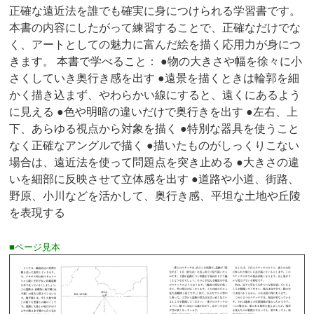
正確な遠近法を誰でも確実に身につけられる学習書です。
本書の内容にしたがって練習することで、正確なだけでな
く、アートとしての魅力に富んだ絵を描く応用力が身につ
きます。 本書で学べること： ●物の大きさや幅を徐々に小
さくしていき奥行き感を出す ●遠景を描くときは輪郭を細
かく描き込まず、やわらかい線にすると、遠くにあるよう
に見える ●色や明暗の違いだけで奥行きを出す ●左右、上
下、あらゆる視点から対象を描く ●特別な器具を使うこと
なく正確なアングルで描く ●描いたものがしっくりこない
場合は、遠近法を使って問題点を突き止める ●大きさの違
いを細部に反映させて立体感を出す ●道路や小道、街路、
野原、小川などを活かして、奥行き感、平坦な土地や丘陵
を表現する
■ページ見本