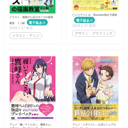
◯△▢でつくる Illustrator描き方講座
イラスト、漫画のためのポーズの描画
教室 ミニ帖
2026.1.27 発売
2026.1.27 発売
デザイン・グラフィック
イラスト・アニメ
アニメ「履いてください、鷹峰さん」
アニメ「メダリスト」公式ビジュアル