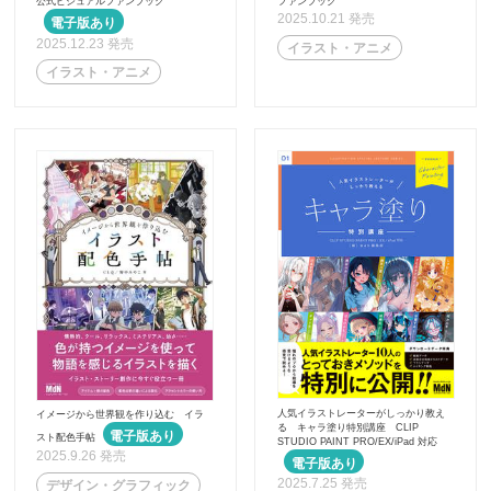
公式ビジュアルファンブック
ファンブック
2025.10.21 発売
2025.12.23 発売
イラスト・アニメ
イラスト・アニメ
人気イラストレーターがしっかり教え
イメージから世界観を作り込む イラ
る キャラ塗り特別講座 CLIP
スト配色手帖
STUDIO PAINT PRO/EX/iPad 対応
2025.9.26 発売
2025.7.25 発売
デザイン・グラフィック