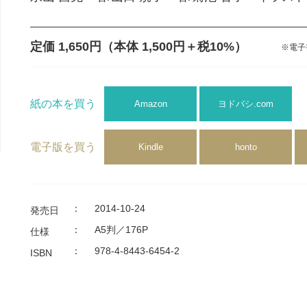
定価 1,650円
（本体 1,500円＋税10%）
※電子
紙の本を買う
Amazon
ヨドバシ.com
電子版を買う
Kindle
honto
：
2014-10-24
発売日
：
A5判／176P
仕様
：
978-4-8443-6454-2
ISBN