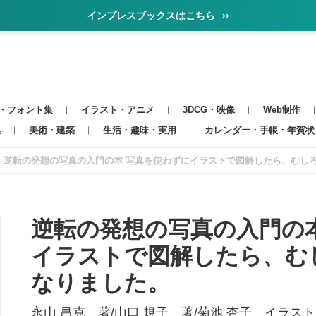
インプレスブックスはこちら
››
・フォント集
イラスト・アニメ
3DCG・映像
Web制作
集
美術・建築
生活・趣味・実用
カレンダー・手帳・年賀状
逆転の発想の写真の入門の本 写真を使わずにイラストで図解したら、むし
逆転の発想の写真の入門の
イラストで図解したら、む
なりました。
永山 昌克 著/山口 規子 著/菊池 杏子 イラスト