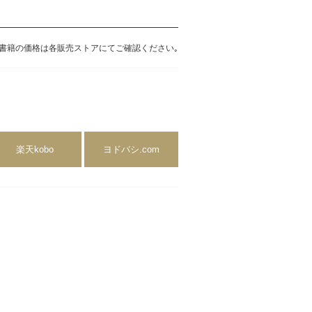
書籍の価格は各販売ストアにてご確認ください｡
楽天kobo
ヨドバシ.com