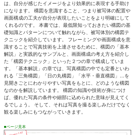
は、自分が感じたイメージをより効果的に表現する手助け
になります。 構図を意識すること、つまり被写体の配置や
画面構成の工夫が自分が表現したいことをより明確にして
くれるのです。 本書では、最低限知っておきたい構図の基
礎知識とパターンについて触れながら、被写体別の構図テ
クニックを紹介しています。 フレーミングや画面構成を意
識することで写真技術を上達させるために、構図の「基本
解説」と実践的なサンプルと、画面構成の考え方を紹介し
た「構図テクニック」といった２つの章で構成していま
す。「基本解説」の章では、写真構図の中でも定番といわ
れる「三角構図」「日の丸構図」「水平・垂直構図」…を
見開きごとにわかりやすい写真をもとに、どのような構図
なのかを解説しています。 構図の知識や技術が身につけ
ば、優れた写真の条件や細部に込められた意味が見えてく
るでしょう。 そして、それは写真を撮る楽しみだけでなく
観る楽しみにもつながっていきます。
■ページ見本