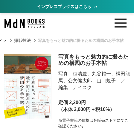
インプレスブックスはこちら
››
メラ
撮影技法
写真をもっと魅力的に撮るための構図のお手本帖
写真をもっと魅力的に撮るた
めの構図のお手本帖
写真 種清豊、丸谷裕一、橘田龍
馬、公文健太郎、山口規子 ／
編集 ナイスク
定価 2,200円
（本体 2,000円＋税10%）
※電子書籍の価格は各販売ストアにてご
確認ください｡