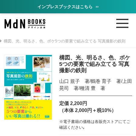
インプレスブックスはこちら
››
構図、光、明るさ、色、ボケ5つの要素で組み立てる 写真撮影の鉄則
構図、光、明るさ、色、ボケ
5つの要素で組み立てる 写真
撮影の鉄則
山口 規子 著/鶴巻 育子 著/上田
晃司 著/種清 豊 著
定価 2,200円
（本体 2,000円＋税10%）
※電子書籍の価格は各販売ストアにてご
確認ください｡