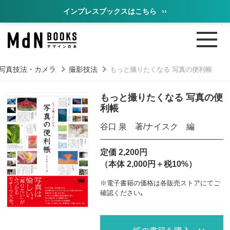
インプレスブックスはこちら
››
写真技法・カメラ
撮影技法
もっと撮りたくなる 写真の便利帳
もっと撮りたくなる 写真の便
利帳
谷口 泉 著/ナイスク 編
定価 2,200円
（本体 2,000円＋税10%）
※電子書籍の価格は各販売ストアにてご
確認ください｡