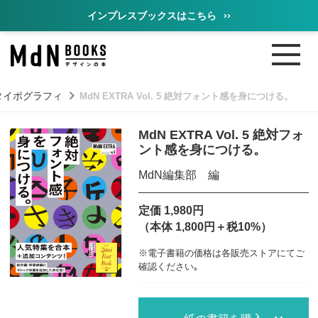
インプレスブックスはこちら
››
タイポグラフィ
MdN EXTRA Vol. 5 絶対フォント感を身につける。
MdN EXTRA Vol. 5 絶対フォ
ント感を身につける。
MdN編集部 編
定価 1,980円
（本体 1,800円＋税10%）
※電子書籍の価格は各販売ストアにてご
確認ください｡