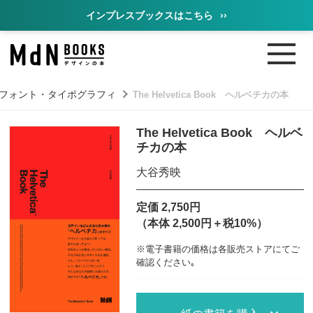
インプレスブックスはこちら
››
フォント・タイポグラフィ
The Helvetica Book ヘルベチカの本
The Helvetica Book ヘルベ
チカの本
大谷秀映
定価 2,750円
（本体 2,500円＋税10%）
※電子書籍の価格は各販売ストアにてご
確認ください｡