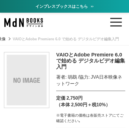
インプレスブックスはこちら
››
映像
VAIOとAdobe Premiere 6.0 で始める デジタルビデオ編集入門
VAIOとAdobe Premiere 6.0
で始める デジタルビデオ編集
入門
著者: 胡鵡 /協力: JVA日本映像ネ
ットワーク
定価 2,750円
（本体 2,500円＋税10%）
※電子書籍の価格は各販売ストアにてご
確認ください｡