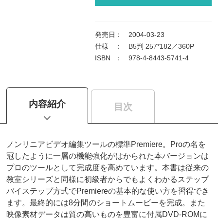
発売日
：
2004-03-23
仕様
：
B5判 257*182／360P
ISBN
：
978-4-8443-5741-4
内容紹介
目次
ノンリニアビデオ編集ツールの標準Premiere。Proの名を
冠したように一層の機能強化がはかられた本バージョンは
プロのツールとして完成度を高めています。本書は従来の
教室シリーズと同様に初級者からでもよくわかるステップ
バイステップ方式でPremiereの基本的な使い方を習得でき
ます。最終的には8分間のショートムービーを完成。また
映像素材データは質の高いものを豊富に付属DVD-ROMに