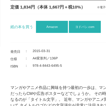
定価 1,834円
（本体 1,667円＋税10%）
※電子
紙の本を買う
Amazon
ヨドバシ.com
：
2015-03-31
発売日
：
A4変形判／136P
仕様
：
978-4-8443-6495-5
ISBN
マンガやアニメ作品に興味を持つ最初の一歩は、マン
だったらCMや広告ポスターなどでしょうか。 その
なるのが「タイトル文字」。 近年、マンガやアニメ
いて タイトルロゴなどの文字演出が非常に注目され