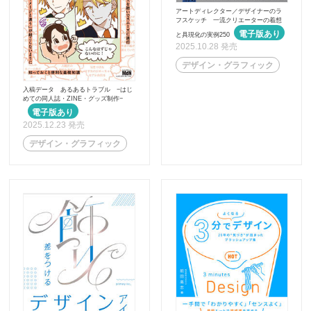
アートディレクター／デザイナーのラ
フスケッチ 一流クリエーターの着想
と具現化の実例250
2025.10.28 発売
デザイン・グラフィック
入稿データ あるあるトラブル −はじ
めての同人誌・ZINE・グッズ制作−
2025.12.23 発売
デザイン・グラフィック