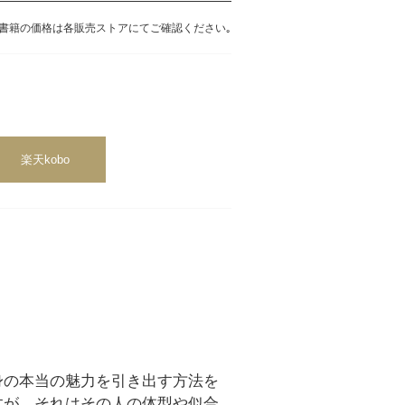
書籍の価格は各販売ストアにてご確認ください｡
楽天kobo
身の本当の魅力を引き出す方法を
すが、それはその人の体型や似合