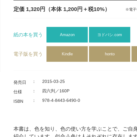
定価 1,320円
（本体 1,200円＋税10%）
※電子
紙の本を買う
Amazon
ヨドバシ.com
電子版を買う
Kindle
honto
：
2015-03-25
発売日
：
四六判／160P
仕様
：
978-4-8443-6490-0
ISBN
本書は、色を知り、色の使い方を学ぶことで、ご自
紹介しています。似合う色は人それぞれに存在しま