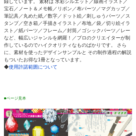
録しています。 素材は 水彩シルエット／線画イラスト／
宝石／ノート＆メモ帳／リボン／布パーツ／マグカップ／
筆記具／丸めた紙／数字／ドット絵／刺しゅうパーツ／ス
タンプ／空き箱／手描きイラスト／布地／袋／切り絵イラ
スト／紙パーツ／フレーム／封筒／ゴシックパーツ／レー
など、幅広いジャンルを網羅！／プロのクリエイターが制
作しているのでハイクオリティなものばかりです。 さら
に、素材を使ったデザインサンプルと その制作過程の解説
もついたお得な1冊となっています。
◆
使用許諾範囲について
■ページ見本