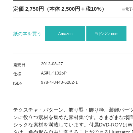
定価 2,750円
（本体 2,500円＋税10%）
※電子
紙の本を買う
Amazon
ヨドバシ.com
：
2012-08-27
発売日
：
A5判／192pP
仕様
：
978-4-8443-6282-1
ISBN
テクスチャ・パターン、飾り罫・飾り枠、装飾パー
ンに役立つ素材を集めた素材集です。さまざまな場
シックな素材を満載しています。付属DVD-ROMはWi
タは、色や形を自由に変えることができるIllustrato