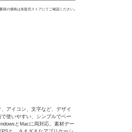
書籍の価格は各販売ストアにてご確認ください｡
ツ、アイコン、文字など、デザイ
面で使いやすい、シンプルでベー
ndowsとMacに両対応。素材デー
r EPSと、さまざまなアプリケーシ