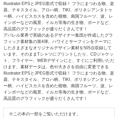
Illustrator EPSとJPEG形式で収録！ フラにまつわる物、楽
器、テキスタイル、アロハ柄、TIKI、ポリネシアンタトゥ
ー柄、ハイビスカスを含めた植物、南国フルーツ、波、レ
インボーなどの風景、イルカ等海の生き物、ボードなど、
高品質のグラフィックが盛りだくさんです！
アパレル業界で実績のあるデザイナー集団が作成したグラ
フィック素材集の第4弾。ハワイとサーフィンをテーマに
したさまざまなオリジナルデザイン素材を505点収録して
います。そのままTシャツにプリントしたり、CDジャケッ
ト、フライヤー、WEBデザインにと、すぐにご利用いただ
けます。素材データは、色や大きさを自由に変更できる
Illustrator EPSとJPEG形式で収録！ フラにまつわる物、楽
器、テキスタイル、アロハ柄、TIKI、ポリネシアンタトゥ
ー柄、ハイビスカスを含めた植物、南国フルーツ、波、レ
インボーなどの風景、イルカ等海の生き物、ボードなど、
高品質のグラフィックが盛りだくさんです！
※この本の一部をご覧いただけます。