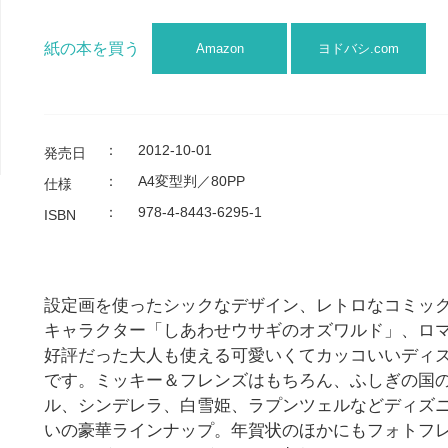
紙の本を買う
Amazon
ヨドバシ.com
：
2012-10-01
発売日
：
A4変型判／80PP
仕様
：
978-4-8443-6295-1
ISBN
設定画を使ったシックなデザイン、レトロなコミッ
キャラクター「しあわせウサギのオズワルド」、ロ
好評だった大人も使える可愛いくてカッコいいディ
です。ミッキー＆フレンズはもちろん、ふしぎの国
ル、シンデレラ、白雪姫、ラプンツェルなどディズ
いの豪華ラインナップ。年賀状のほかにもフォトフ